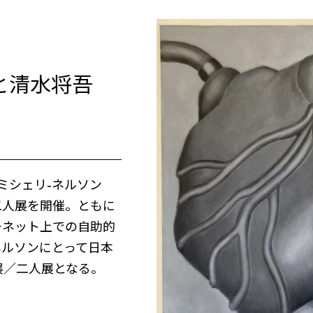
と清水将吾
ミシェリ-ネルソン
二人展を開催。ともに
ーネット上での自助的
ネルソンにとって日本
展／二人展となる。