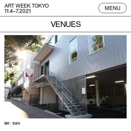
ART WEEK TOKYO
MENU
11.4–7.2021
VENUES
ES
撮影：宮島径