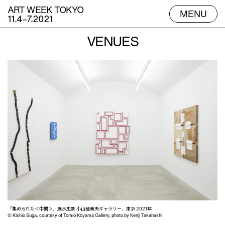
ART WEEK TOKYO
MENU
11.4–7.2021
VENUES
ES
「集められた＜中間＞」展示風景 小山登美夫ギャラリー、東京 2021年
© Kishio Suga, courtesy of Tomio Koyama Gallery, photo by Kenji Takahashi